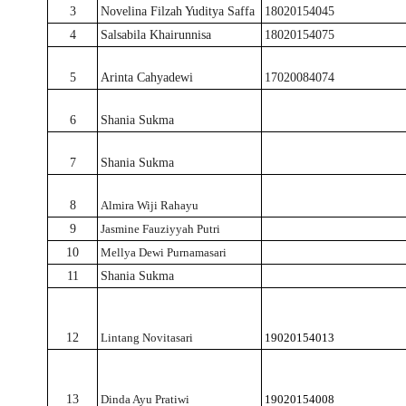
3
Novelina Filzah Yuditya Saffa
18020154045
4
Salsabila Khairunnisa
18020154075
5
Arinta Cahyadewi
17020084074
6
Shania Sukma
7
Shania Sukma
8
Almira Wiji Rahayu
9
Jasmine Fauziyyah Putri
10
Mellya Dewi Purnamasari
11
Shania Sukma
12
Lintang Novitasari
19020154013
13
Dinda Ayu Pratiwi
19020154008